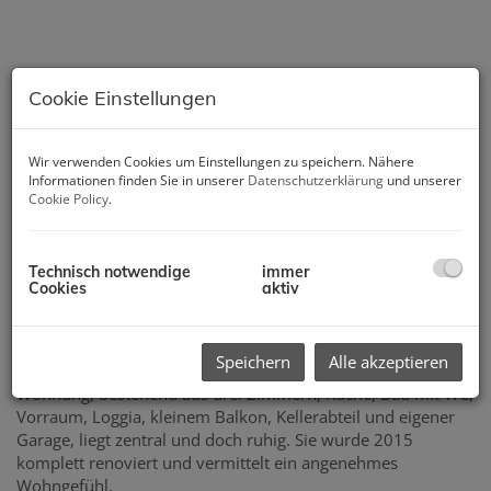
Cookie Einstellungen
Wir verwenden Cookies um Einstellungen zu speichern. Nähere
Informationen finden Sie in unserer
Datenschutzerklärung
und unserer
Cookie Policy
.
Technisch notwendige
immer
Cookies
aktiv
Beschreibung
Speichern
Alle akzeptieren
Diese in einem Mehrparteienhaus im 2. Stock befindliche
Wohnung, bestehend aus drei Zimmern, Küche, Bad mit WC,
Vorraum, Loggia, kleinem Balkon, Kellerabteil und eigener
Garage, liegt zentral und doch ruhig. Sie wurde 2015
komplett renoviert und vermittelt ein angenehmes
Wohngefühl.