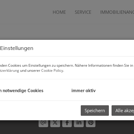
HOME
SERVICE
IMMOBILIENAN
 Einstellungen
den Cookies um Einstellungen zu speichern. Nähere Informationen finden Sie in
tzerklärung
und unserer
Cookie Policy
.
h notwendige Cookies
immer aktiv
Empfehlen Sie uns weiter:
Speichern
Alle akze