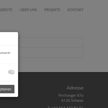
GEBOTE
ÜBER UNS
PROJEKTE
KONTAKT
 unserer
Adresse
ptieren
Pirchanger 87a
6130 Schwaz
T:
+43 664 442 81 01