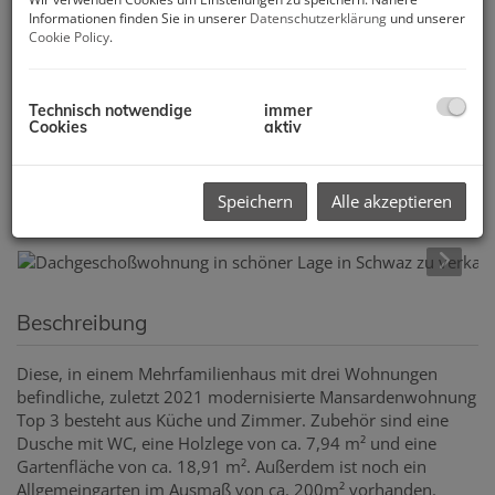
Informationen finden Sie in unserer
Datenschutzerklärung
und unserer
Cookie Policy
.
Technisch notwendige
immer
Cookies
aktiv
Speichern
Alle akzeptieren
Beschreibung
Diese, in einem Mehrfamilienhaus mit drei Wohnungen
befindliche, zuletzt 2021 modernisierte Mansardenwohnung
Top 3 besteht aus Küche und Zimmer. Zubehör sind eine
Dusche mit WC, eine Holzlege von ca. 7,94 m² und eine
Gartenfläche von ca. 18,91 m². Außerdem ist noch ein
Allgemeingarten im Ausmaß von ca. 200m² vorhanden.