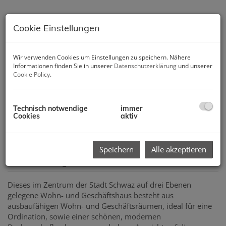
Cookie Einstellungen
Wir verwenden Cookies um Einstellungen zu speichern. Nähere
Informationen finden Sie in unserer
Datenschutzerklärung
und unserer
Cookie Policy
.
Technisch notwendige
immer
Cookies
aktiv
Speichern
Alle akzeptieren
Beschreibung
Dieses im Zentrum der Stadt Schwaz auf drei Ebenen
gelegene Wohn- und Geschäftshaus besteht aus
ausbaufähigen Wohn- und Geschäftsräumen, ideal für eine
Ordination, sowie einer schönen, modernen